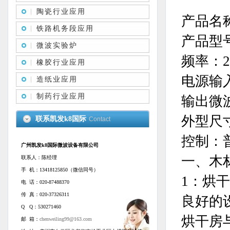
陶瓷行业应用
产品名
铁路机务段应用
产品型号
微波实验炉
频率：24
橡胶行业应用
电源输入
造纸业应用
制药行业应用
输出微波
外型尺寸
联系凯发k8国际
Contact
控制：
广州凯发k8国际微波设备有限公司
一、木
联系人：陈经理
手 机：13418125850（微信同号）
1：烘
电 话：020-87488370
传 真：020-37326311
良好的
Q Q：530271460
烘干房
邮 箱：
chenweiling99@163.com