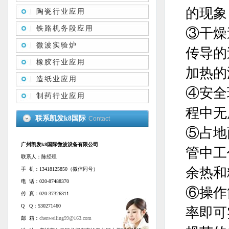
的现象
陶瓷行业应用
铁路机务段应用
③干燥
微波实验炉
传导的
橡胶行业应用
加热的
造纸业应用
④安全
制药行业应用
程中无
联系凯发k8国际
Contact
⑤占地
广州凯发k8国际微波设备有限公司
管中工
联系人：陈经理
余热和
手 机：13418125850（微信同号）
电 话：020-87488370
⑥操作
传 真：020-37326311
Q Q：530271460
率即可
邮 箱：
chenweiling99@163.com